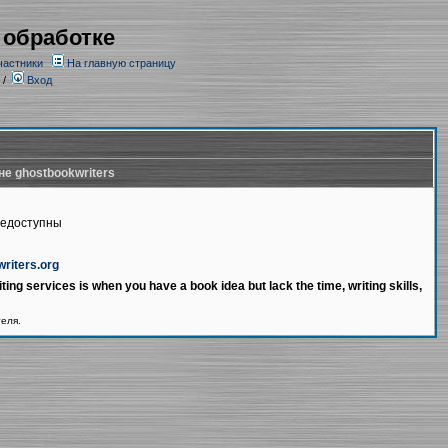
 обработке
частники
На главную страницу
/
Вход
не ghostbookwriters
недоступны
writers.org
ting services is when you have a book idea but lack the time, writing skills,
теля.