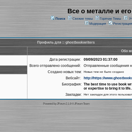
Все о металле и его
Поиск
Свежие темы
Горячие Темы
У
Модерация
Регистрация
Профиль для :: ghostbookwriters
Обо м
Дата регистрации:
09/09/2023 01:37:00
Всего отправлено сообщений:
Отправленные сообщения 
Создано новых тем:
Новых тем не было создано
Вебсайт:
http://https://www.ghostbook
Биография:
The best time to use book wri
or expertise to bring it to life.
Закладки:
Нет закладок для этого пользова
Powered by
JForum 2.1.9
©
JForum Team