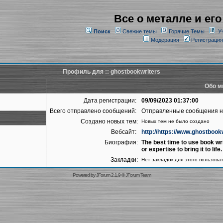
Все о металле и его
Поиск
Свежие темы
Горячие Темы
У
Модерация
Регистрация
Профиль для :: ghostbookwriters
Обо м
Дата регистрации:
09/09/2023 01:37:00
Всего отправлено сообщений:
Отправленные сообщения 
Создано новых тем:
Новых тем не было создано
Вебсайт:
http://https://www.ghostbook
Биография:
The best time to use book wri
or expertise to bring it to life.
Закладки:
Нет закладок для этого пользова
Powered by
JForum 2.1.9
©
JForum Team