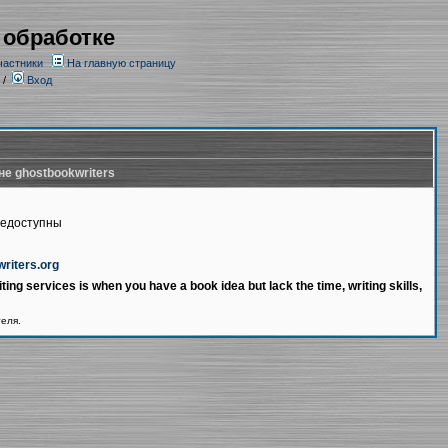
 обработке
частники
На главную страницу
/
Вход
не ghostbookwriters
недоступны
writers.org
ting services is when you have a book idea but lack the time, writing skills,
теля.