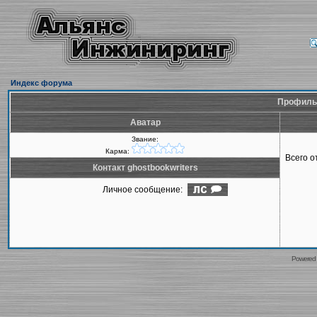
Индекс форума
Профиль 
Аватар
Звание:
Карма:
Всего 
Контакт ghostbookwriters
Личное сообщение:
Powered