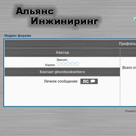
Индекс форума
Профиль 
Аватар
Звание:
Карма:
Всего 
Контакт ghostbookwriters
Личное сообщение:
Powered