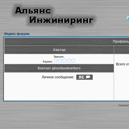
Индекс форума
Профиль 
Аватар
Звание:
Карма:
Всего 
Контакт ghostbookwriters
Личное сообщение:
Powered