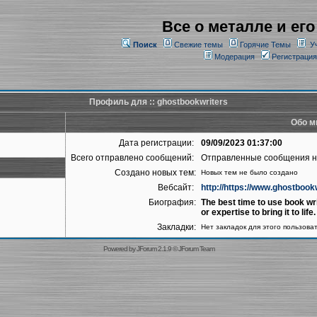
Все о металле и его
Поиск
Свежие темы
Горячие Темы
У
Модерация
Регистрация
Профиль для :: ghostbookwriters
Обо м
Дата регистрации:
09/09/2023 01:37:00
Всего отправлено сообщений:
Отправленные сообщения 
Создано новых тем:
Новых тем не было создано
Вебсайт:
http://https://www.ghostbook
Биография:
The best time to use book wri
or expertise to bring it to life.
Закладки:
Нет закладок для этого пользова
Powered by
JForum 2.1.9
©
JForum Team