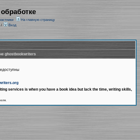
 обработке
частники
На главную страницу
/
Вход
не ghostbookwriters
недоступны
writers.org
ting services is when you have a book idea but lack the time, writing skills,
теля.