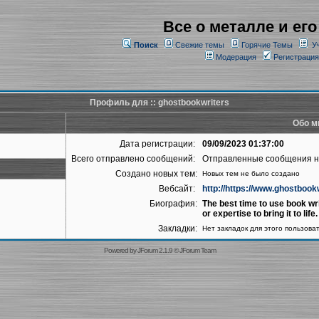
Все о металле и его
Поиск
Свежие темы
Горячие Темы
У
Модерация
Регистрация
Профиль для :: ghostbookwriters
Обо м
Дата регистрации:
09/09/2023 01:37:00
Всего отправлено сообщений:
Отправленные сообщения 
Создано новых тем:
Новых тем не было создано
Вебсайт:
http://https://www.ghostbook
Биография:
The best time to use book wri
or expertise to bring it to life.
Закладки:
Нет закладок для этого пользова
Powered by
JForum 2.1.9
©
JForum Team