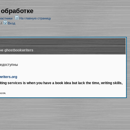
 обработке
частники
На главную страницу
/
Вход
не ghostbookwriters
недоступны
writers.org
ting services is when you have a book idea but lack the time, writing skills,
теля.