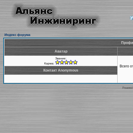
Индекс форума
Профи
Аватар
Звание:
Карма:
Всего 
Контакт Anonymous
Powered