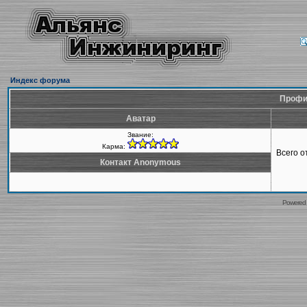
Индекс форума
Профи
Аватар
Звание:
Карма:
Всего 
Контакт Anonymous
Powered