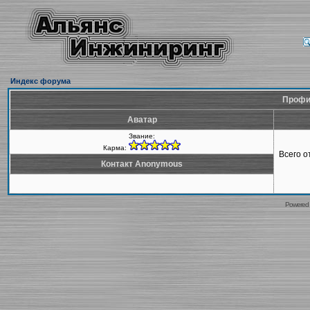
Индекс форума
Профи
Аватар
Звание:
Карма:
Всего 
Контакт Anonymous
Powered