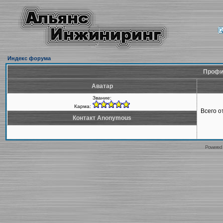
Индекс форума
Профи
Аватар
Звание:
Карма:
Всего 
Контакт Anonymous
Powered