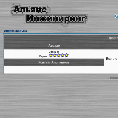
Индекс форума
Профи
Аватар
Звание:
Карма:
Всего 
Контакт Anonymous
Powered