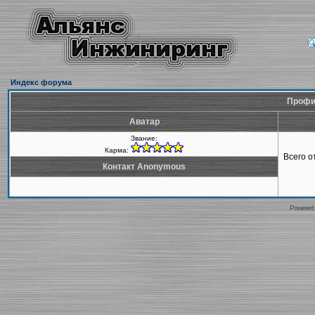
Индекс форума
Профи
Аватар
Звание:
Карма:
Всего 
Контакт Anonymous
Powered