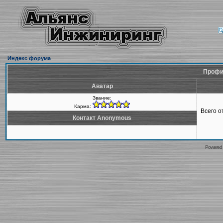
Индекс форума
Профи
Аватар
Звание:
Карма:
Всего 
Контакт Anonymous
Powered