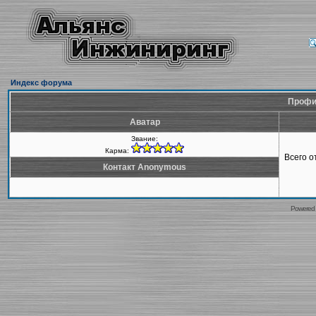
Индекс форума
Профи
Аватар
Звание:
Карма:
Всего 
Контакт Anonymous
Powered