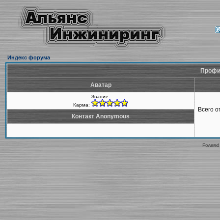
Индекс форума
Профи
Аватар
Звание:
Карма:
Всего 
Контакт Anonymous
Powered