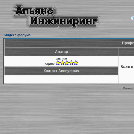
Индекс форума
Профи
Аватар
Звание:
Карма:
Всего 
Контакт Anonymous
Powered