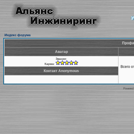
Индекс форума
Профи
Аватар
Звание:
Карма:
Всего 
Контакт Anonymous
Powered