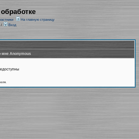
 обработке
частники
На главную страницу
/
Вход
 мне Anonymous
недоступны
теля.