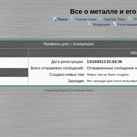
Все о металле и его
Поиск
Свежие темы
Горячие Темы
У
Модерация
Регистрация
Профиль для :: Anonymous
Обо
Дата регистрации:
13/10/2013 01:04:36
Всего отправлено сообщений:
Отправленные сообщения 
Создано новых тем:
Новых тем не было создано
Закладки:
Нет закладок для этого пользова
Powered by
JForum 2.1.9
©
JForum Team