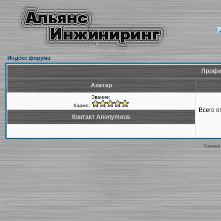
Индекс форума
Профи
Аватар
Звание:
Карма:
Всего 
Контакт Anonymous
Powered