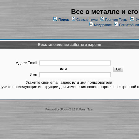
Все о металле и его
Поиск
Свежие темы
Горячие Темы
У
Модерация
Регистрация
Восстановление забытого пароля
Адрес Email:
или
Имя:
Укажите свой email адрес
или
имя пользователя.
лучите последующие инструкции для изменения своего пароля электронной п
Powered by
JForum 2.1.9
©
JForum Team