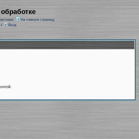
 обработке
частники
На главную страницу
/
Вход
очтой.