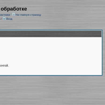
 обработке
частники
На главную страницу
/
Вход
очтой.