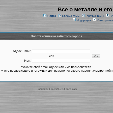
Все о металле и его
Поиск
Свежие темы
Горячие Темы
У
Модерация
Регистрация
Восстановление забытого пароля
Адрес Email:
или
Имя:
Укажите свой email адрес
или
имя пользователя.
лучите последующие инструкции для изменения своего пароля электронной п
Powered by
JForum 2.1.9
©
JForum Team