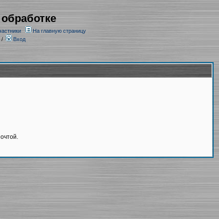
 обработке
частники
На главную страницу
/
Вход
очтой.