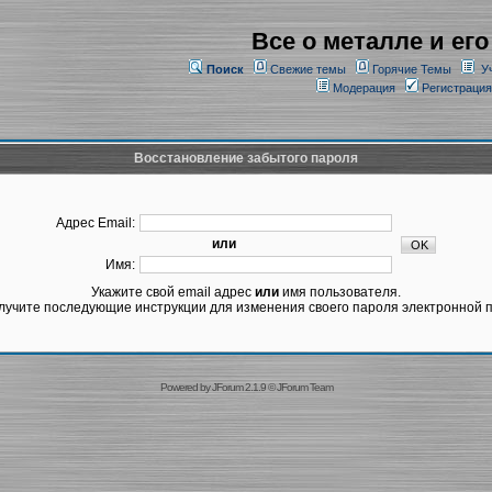
Все о металле и его
Поиск
Свежие темы
Горячие Темы
У
Модерация
Регистрация
Восстановление забытого пароля
Адрес Email:
или
Имя:
Укажите свой email адрес
или
имя пользователя.
лучите последующие инструкции для изменения своего пароля электронной п
Powered by
JForum 2.1.9
©
JForum Team