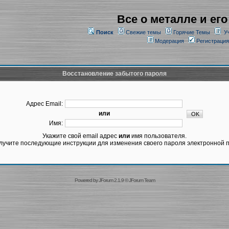
Все о металле и его
Поиск
Свежие темы
Горячие Темы
У
Модерация
Регистрация
Восстановление забытого пароля
Адрес Email:
или
Имя:
Укажите свой email адрес
или
имя пользователя.
лучите последующие инструкции для изменения своего пароля электронной п
Powered by
JForum 2.1.9
©
JForum Team