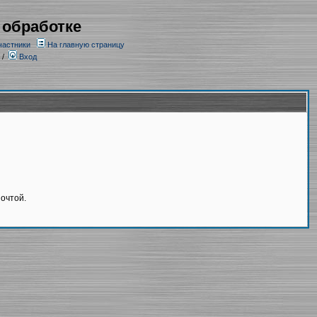
 обработке
частники
На главную страницу
/
Вход
очтой.