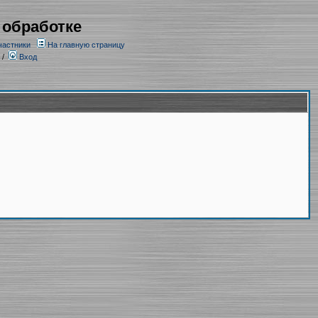
 обработке
частники
На главную страницу
/
Вход