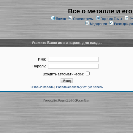
Все о металле и его
Поиск
Свежие темы
Горячие Темы
У
Модерация
Регистрация
Укажите Ваше имя и пароль для входа.
Имя:
Пароль:
Входить автоматически:
Я забыл пароль
|
Разблокировать учетную запись
Powered by
JForum 2.1.9
©
JForum Team