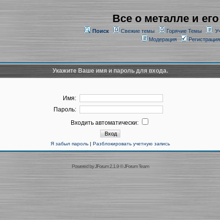
Все о металле и его
Поиск
Свежие темы
Горячие Темы
У
Модерация
Регистрация
Укажите Ваше имя и пароль для входа.
Имя:
Пароль:
Входить автоматически:
Я забыл пароль
|
Разблокировать учетную запись
Powered by
JForum 2.1.9
©
JForum Team