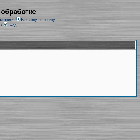
 обработке
частники
На главную страницу
/
Вход