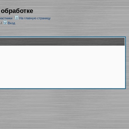
 обработке
частники
На главную страницу
/
Вход