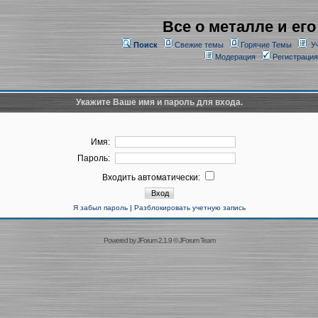
Все о металле и его
Поиск
Свежие темы
Горячие Темы
У
Модерация
Регистрация
Укажите Ваше имя и пароль для входа.
Имя:
Пароль:
Входить автоматически:
Я забыл пароль
|
Разблокировать учетную запись
Powered by
JForum 2.1.9
©
JForum Team