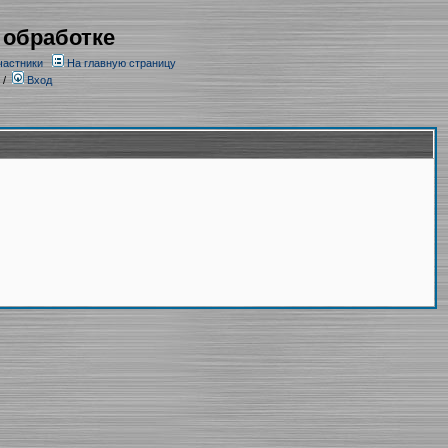
 обработке
частники
На главную страницу
/
Вход