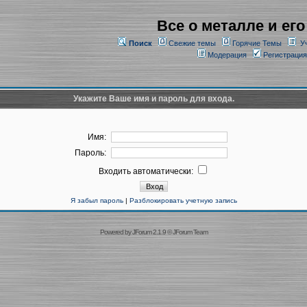
Все о металле и его
Поиск
Свежие темы
Горячие Темы
У
Модерация
Регистрация
Укажите Ваше имя и пароль для входа.
Имя:
Пароль:
Входить автоматически:
Я забыл пароль
|
Разблокировать учетную запись
Powered by
JForum 2.1.9
©
JForum Team