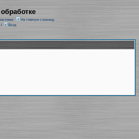
 обработке
частники
На главную страницу
/
Вход