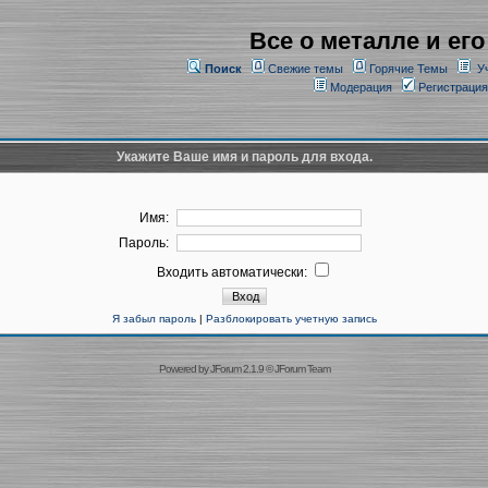
Все о металле и его
Поиск
Свежие темы
Горячие Темы
У
Модерация
Регистрация
Укажите Ваше имя и пароль для входа.
Имя:
Пароль:
Входить автоматически:
Я забыл пароль
|
Разблокировать учетную запись
Powered by
JForum 2.1.9
©
JForum Team