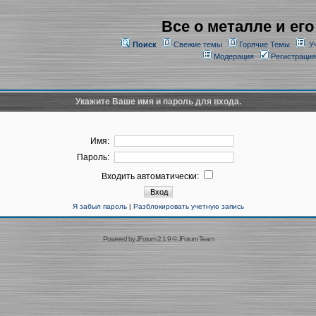
Все о металле и его
Поиск
Свежие темы
Горячие Темы
У
Модерация
Регистрация
Укажите Ваше имя и пароль для входа.
Имя:
Пароль:
Входить автоматически:
Я забыл пароль
|
Разблокировать учетную запись
Powered by
JForum 2.1.9
©
JForum Team