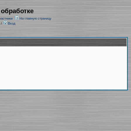
 обработке
частники
На главную страницу
/
Вход