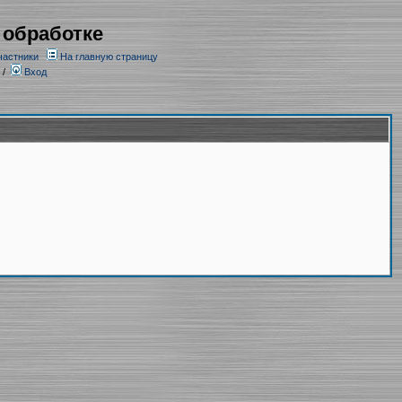
 обработке
частники
На главную страницу
/
Вход