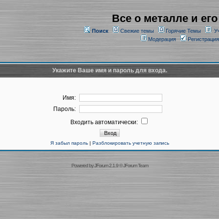
Все о металле и его
Поиск
Свежие темы
Горячие Темы
У
Модерация
Регистрация
Укажите Ваше имя и пароль для входа.
Имя:
Пароль:
Входить автоматически:
Я забыл пароль
|
Разблокировать учетную запись
Powered by
JForum 2.1.9
©
JForum Team