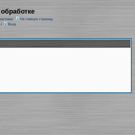
 обработке
частники
На главную страницу
/
Вход