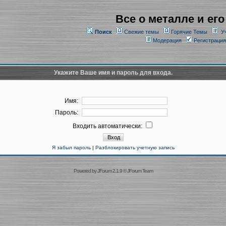
Все о металле и его
Поиск
Свежие темы
Горячие Темы
У
Модерация
Регистрация
Укажите Ваше имя и пароль для входа.
Имя:
Пароль:
Входить автоматически:
Я забыл пароль
|
Разблокировать учетную запись
Powered by
JForum 2.1.9
©
JForum Team