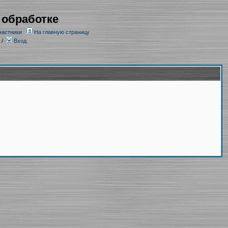
 обработке
частники
На главную страницу
/
Вход