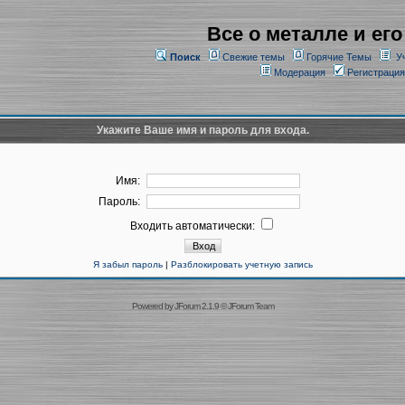
Все о металле и его
Поиск
Свежие темы
Горячие Темы
У
Модерация
Регистрация
Укажите Ваше имя и пароль для входа.
Имя:
Пароль:
Входить автоматически:
Я забыл пароль
|
Разблокировать учетную запись
Powered by
JForum 2.1.9
©
JForum Team