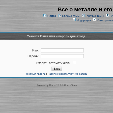
Все о металле и его
Поиск
Свежие темы
Горячие Темы
У
Модерация
Регистрация
Укажите Ваше имя и пароль для входа.
Имя:
Пароль:
Входить автоматически:
Я забыл пароль
|
Разблокировать учетную запись
Powered by
JForum 2.1.9
©
JForum Team