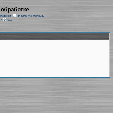
 обработке
частники
На главную страницу
/
Вход