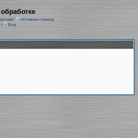
 обработке
частники
На главную страницу
/
Вход