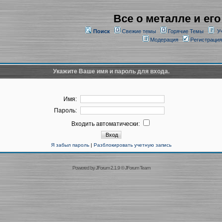
Все о металле и его
Поиск
Свежие темы
Горячие Темы
У
Модерация
Регистрация
Укажите Ваше имя и пароль для входа.
Имя:
Пароль:
Входить автоматически:
Я забыл пароль
|
Разблокировать учетную запись
Powered by
JForum 2.1.9
©
JForum Team