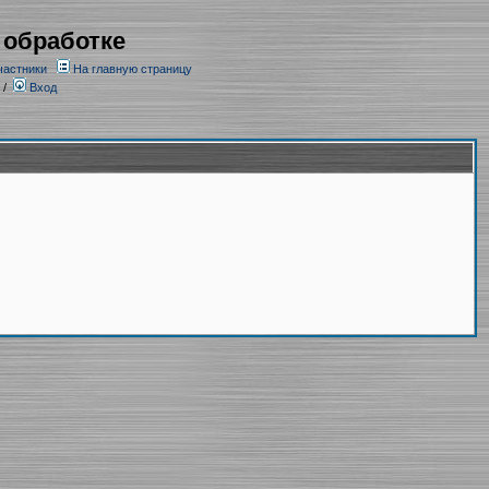
 обработке
частники
На главную страницу
/
Вход