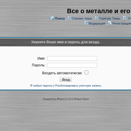
Все о металле и его
Поиск
Свежие темы
Горячие Темы
У
Модерация
Регистрация
Укажите Ваше имя и пароль для входа.
Имя:
Пароль:
Входить автоматически:
Я забыл пароль
|
Разблокировать учетную запись
Powered by
JForum 2.1.9
©
JForum Team