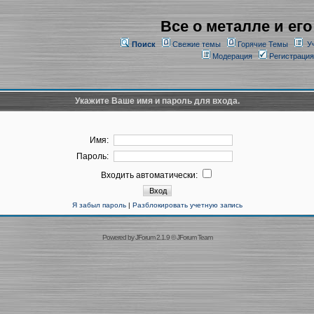
Все о металле и его
Поиск
Свежие темы
Горячие Темы
У
Модерация
Регистрация
Укажите Ваше имя и пароль для входа.
Имя:
Пароль:
Входить автоматически:
Я забыл пароль
|
Разблокировать учетную запись
Powered by
JForum 2.1.9
©
JForum Team