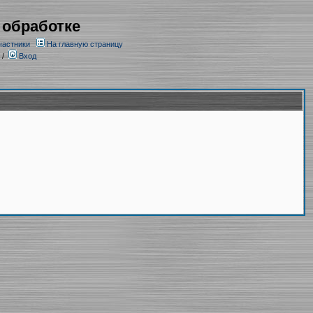
 обработке
частники
На главную страницу
/
Вход