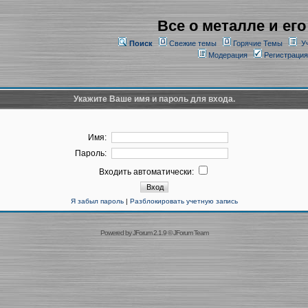
Все о металле и его
Поиск
Свежие темы
Горячие Темы
У
Модерация
Регистрация
Укажите Ваше имя и пароль для входа.
Имя:
Пароль:
Входить автоматически:
Я забыл пароль
|
Разблокировать учетную запись
Powered by
JForum 2.1.9
©
JForum Team