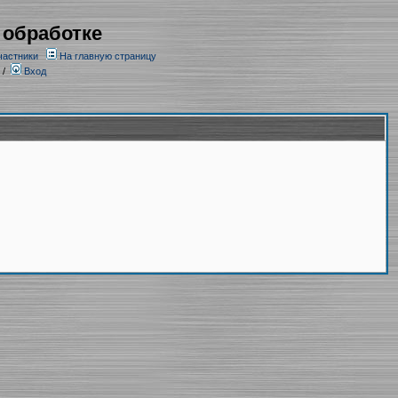
 обработке
частники
На главную страницу
/
Вход