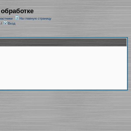
 обработке
частники
На главную страницу
/
Вход