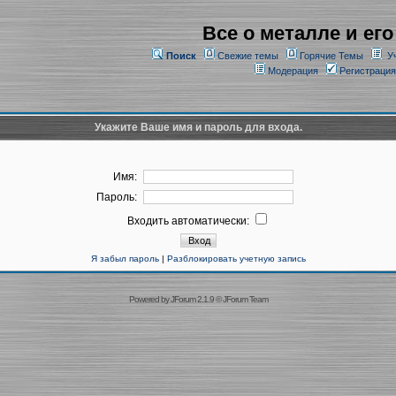
Все о металле и его
Поиск
Свежие темы
Горячие Темы
У
Модерация
Регистрация
Укажите Ваше имя и пароль для входа.
Имя:
Пароль:
Входить автоматически:
Я забыл пароль
|
Разблокировать учетную запись
Powered by
JForum 2.1.9
©
JForum Team