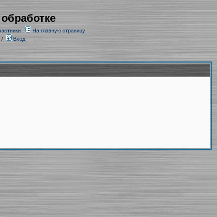
 обработке
частники
На главную страницу
/
Вход