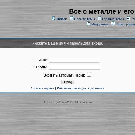
Все о металле и его
Поиск
Свежие темы
Горячие Темы
У
Модерация
Регистрация
Укажите Ваше имя и пароль для входа.
Имя:
Пароль:
Входить автоматически:
Я забыл пароль
|
Разблокировать учетную запись
Powered by
JForum 2.1.9
©
JForum Team