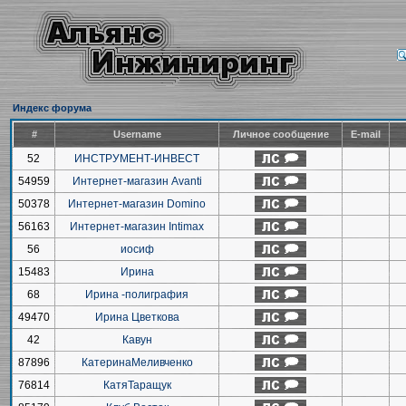
Индекс форума
#
Username
Личное сообщение
E-mail
52
ИНСТРУМЕНТ-ИНВЕСТ
54959
Интернет-магазин Avanti
50378
Интернет-магазин Domino
56163
Интернет-магазин Intimax
56
иосиф
15483
Ирина
68
Ирина -полиграфия
49470
Ирина Цветкова
42
Кавун
87896
КатеринаМеливченко
76814
КатяТаращук