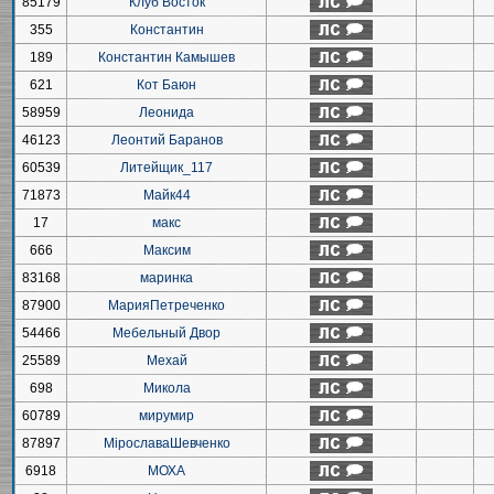
85179
Клуб Восток
355
Константин
189
Константин Камышев
621
Кот Баюн
58959
Леонида
46123
Леонтий Баранов
60539
Литейщик_117
71873
Майк44
17
макс
666
Максим
83168
маринка
87900
МарияПетреченко
54466
Мебельный Двор
25589
Мехай
698
Микола
60789
мирумир
87897
МірославаШевченко
6918
МОХА