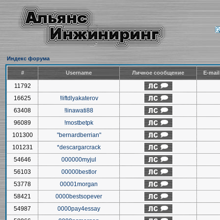
Индекс форума
#
Username
Личное сообщение
E-mai
11792
16625
!liftdlyakaterov
63408
!linawati88
96089
!mostbetpk
101300
"bernardberrian"
101231
*descargarcrack
54646
000000myjul
56103
00000bestlor
53778
00001morgan
58421
0000bestsopever
54987
0000pay4essay