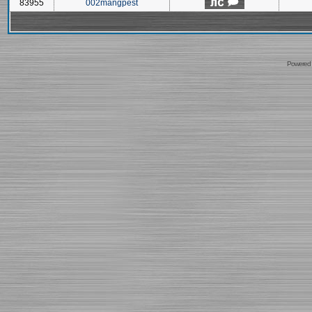
83955
002mangpest
Powered