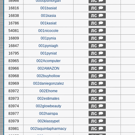
58966
0000psmorgan
16816
001basiat
16838
001kasia
16786
001kasiat
54081
001nicocole
16809
001pynia
16847
001pyniagh
16795
001pyniat
83965
002Acomputer
83966
002AMAZON
83968
002buyhollow
83969
002daniegonzalez
83972
002Ehome
83973
002estimates
83974
002glowbeauty
83977
002hairspa
83979
002klassypet
83981
002laquintapharmacy