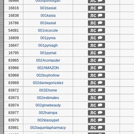
58966
0000psmorgan
16816
001basiat
16838
001kasia
16786
001kasiat
54081
001nicocole
16809
001pynia
16847
001pyniagh
16795
001pyniat
83965
002Acomputer
83966
002AMAZON
83968
002buyhollow
83969
002daniegonzalez
83972
002Ehome
83973
002estimates
83974
002glowbeauty
83977
002hairspa
83979
002klassypet
83981
002laquintapharmacy