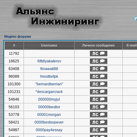
Индекс форума
#
Username
Личное сообщение
E-mai
11792
16625
!liftdlyakaterov
63408
!linawati88
96089
!mostbetpk
101300
"bernardberrian"
101231
*descargarcrack
54646
000000myjul
56103
00000bestlor
53778
00001morgan
58421
0000bestsopever
54987
0000pay4essay