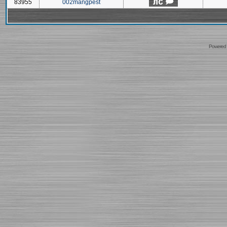
83955
002mangpest
Powered