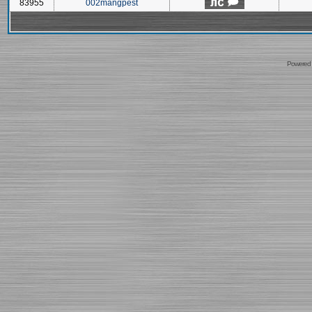
83955
002mangpest
Powered