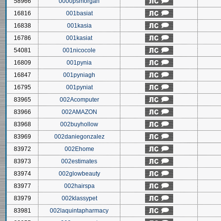
58966
0000psmorgan
16816
001basiat
16838
001kasia
16786
001kasiat
54081
001nicocole
16809
001pynia
16847
001pyniagh
16795
001pyniat
83965
002Acomputer
83966
002AMAZON
83968
002buyhollow
83969
002daniegonzalez
83972
002Ehome
83973
002estimates
83974
002glowbeauty
83977
002hairspa
83979
002klassypet
83981
002laquintapharmacy