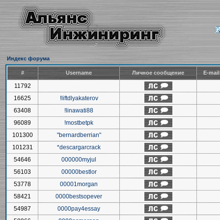
Индекс форума
#
Username
Личное сообщение
E-mai
11792
16625
!liftdlyakaterov
63408
!linawati88
96089
!mostbetpk
101300
"bernardberrian"
101231
*descargarcrack
54646
000000myjul
56103
00000bestlor
53778
00001morgan
58421
0000bestsopever
54987
0000pay4essay