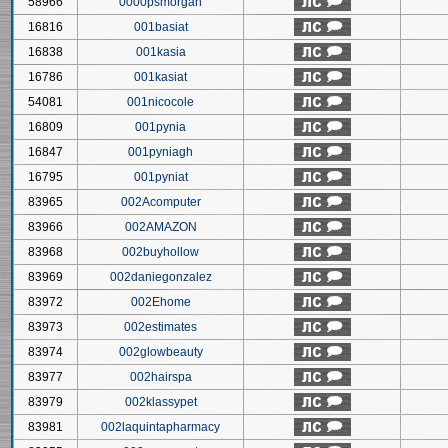
58966
0000psmorgan
16816
001basiat
16838
001kasia
16786
001kasiat
54081
001nicocole
16809
001pynia
16847
001pyniagh
16795
001pyniat
83965
002Acomputer
83966
002AMAZON
83968
002buyhollow
83969
002daniegonzalez
83972
002Ehome
83973
002estimates
83974
002glowbeauty
83977
002hairspa
83979
002klassypet
83981
002laquintapharmacy