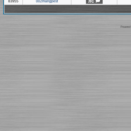
83955
002mangpest
Powered