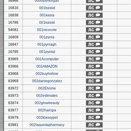
58966
0000psmorgan
16816
001basiat
16838
001kasia
16786
001kasiat
54081
001nicocole
16809
001pynia
16847
001pyniagh
16795
001pyniat
83965
002Acomputer
83966
002AMAZON
83968
002buyhollow
83969
002daniegonzalez
83972
002Ehome
83973
002estimates
83974
002glowbeauty
83977
002hairspa
83979
002klassypet
83981
002laquintapharmacy