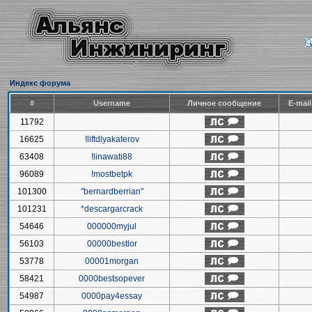
Индекс форума
#
Username
Личное сообщение
E-mai
11792
16625
!liftdlyakaterov
63408
!linawati88
96089
!mostbetpk
101300
"bernardberrian"
101231
*descargarcrack
54646
000000myjul
56103
00000bestlor
53778
00001morgan
58421
0000bestsopever
54987
0000pay4essay