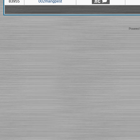
83955
002mangpest
Powered