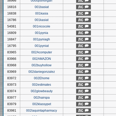
58966
0000psmorgan
16816
001basiat
16838
001kasia
16786
001kasiat
54081
001nicocole
16809
001pynia
16847
001pyniagh
16795
001pyniat
83965
002Acomputer
83966
002AMAZON
83968
002buyhollow
83969
002daniegonzalez
83972
002Ehome
83973
002estimates
83974
002glowbeauty
83977
002hairspa
83979
002klassypet
83981
002laquintapharmacy