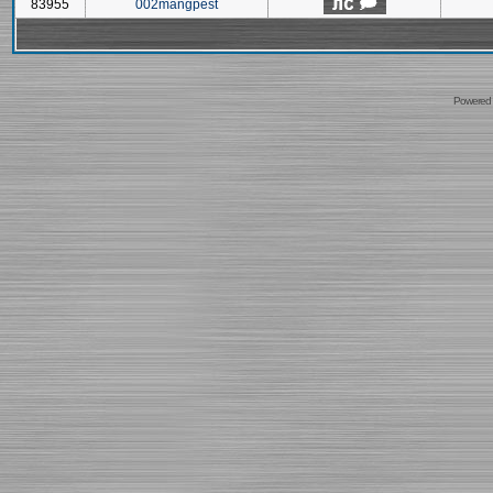
83955
002mangpest
Powered