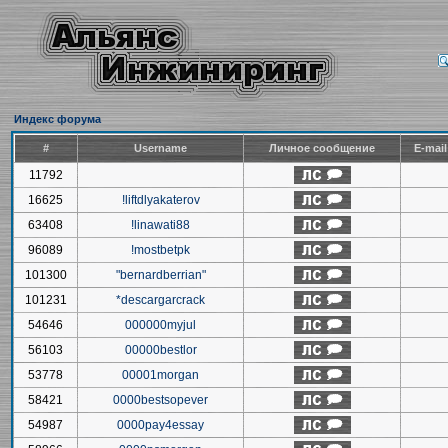
Индекс форума
#
Username
Личное сообщение
E-mai
11792
16625
!liftdlyakaterov
63408
!linawati88
96089
!mostbetpk
101300
"bernardberrian"
101231
*descargarcrack
54646
000000myjul
56103
00000bestlor
53778
00001morgan
58421
0000bestsopever
54987
0000pay4essay