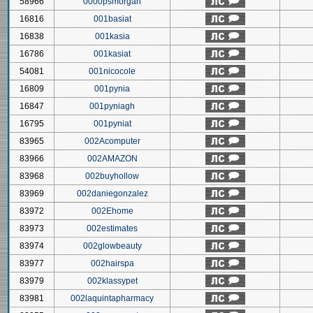
58966
0000psmorgan
16816
001basiat
16838
001kasia
16786
001kasiat
54081
001nicocole
16809
001pynia
16847
001pyniagh
16795
001pyniat
83965
002Acomputer
83966
002AMAZON
83968
002buyhollow
83969
002daniegonzalez
83972
002Ehome
83973
002estimates
83974
002glowbeauty
83977
002hairspa
83979
002klassypet
83981
002laquintapharmacy