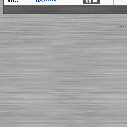
83955
002mangpest
Powered