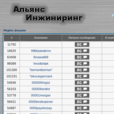
Индекс форума
#
Username
Личное сообщение
E-mai
11792
16625
!liftdlyakaterov
63408
!linawati88
96089
!mostbetpk
101300
"bernardberrian"
101231
*descargarcrack
54646
000000myjul
56103
00000bestlor
53778
00001morgan
58421
0000bestsopever
54987
0000pay4essay