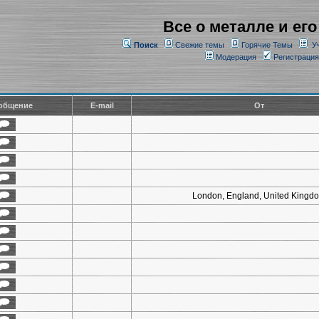
Все о металле и его
Поиск
Свежие темы
Горячие Темы
У
Модерация
Регистрация
общение
E-mail
От
London, England, United Kingd