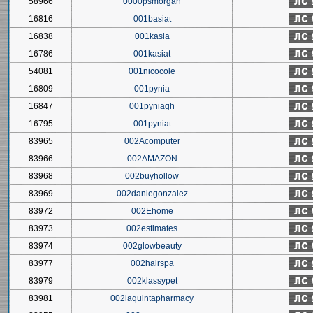
58966
0000psmorgan
16816
001basiat
16838
001kasia
16786
001kasiat
54081
001nicocole
16809
001pynia
16847
001pyniagh
16795
001pyniat
83965
002Acomputer
83966
002AMAZON
83968
002buyhollow
83969
002daniegonzalez
83972
002Ehome
83973
002estimates
83974
002glowbeauty
83977
002hairspa
83979
002klassypet
83981
002laquintapharmacy