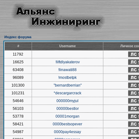
Индекс форума
#
Username
Личное со
11792
16625
!liftdlyakaterov
63408
!linawati88
96089
!mostbetpk
101300
"bernardberrian"
101231
*descargarcrack
54646
000000myjul
56103
00000bestlor
53778
00001morgan
58421
0000bestsopever
54987
0000pay4essay