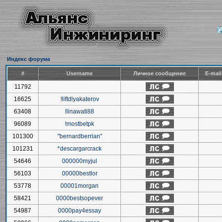
Индекс форума
#
Username
Личное сообщение
E-mai
11792
16625
!liftdlyakaterov
63408
!linawati88
96089
!mostbetpk
101300
"bernardberrian"
101231
*descargarcrack
54646
000000myjul
56103
00000bestlor
53778
00001morgan
58421
0000bestsopever
54987
0000pay4essay