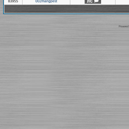
83955
002mangpest
Powered