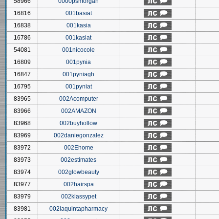
58966
0000psmorgan
16816
001basiat
16838
001kasia
16786
001kasiat
54081
001nicocole
16809
001pynia
16847
001pyniagh
16795
001pyniat
83965
002Acomputer
83966
002AMAZON
83968
002buyhollow
83969
002daniegonzalez
83972
002Ehome
83973
002estimates
83974
002glowbeauty
83977
002hairspa
83979
002klassypet
83981
002laquintapharmacy